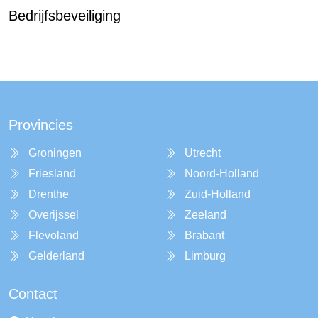
Bedrijfsbeveiliging
Provincies
Groningen
Utrecht
Friesland
Noord-Holland
Drenthe
Zuid-Holland
Overijssel
Zeeland
Flevoland
Brabant
Gelderland
Limburg
Contact