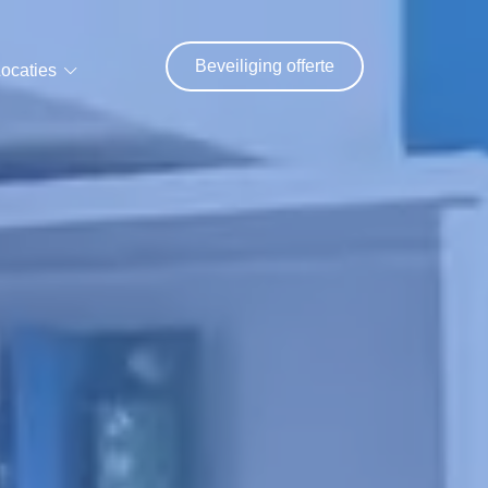
Beveiliging offerte
ocaties