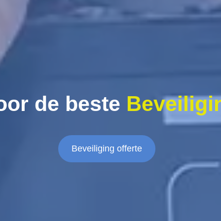
oor de beste
Beveiligi
Beveiliging offerte